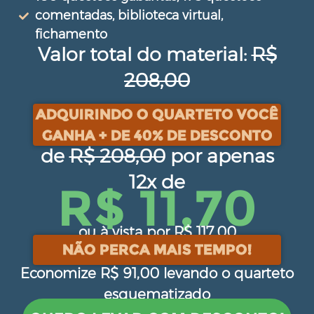
comentadas, biblioteca virtual,
fichamento
Valor total do material:
R$
208,00
ADQUIRINDO O QUARTETO VOCÊ
GANHA + DE 40% DE DESCONTO
de
R$ 208,00
por apenas
12x de
R$ 11,70
ou à vista por R$ 117,00
NÃO PERCA MAIS TEMPO!
Economize R$ 91,00 levando o quarteto
esquematizado