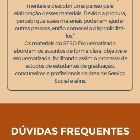
mentais e descobri uma paixão pela
elaboração desses materiais. Devido a procura,
percebi que esses materiais poderiam ajudar
outras pessoas, então comecei a disponibilizá-
los.”
Os materiais do SESO Esquematizado
abordam os assuntos de forma clara, objetiva e
esquematizada, facilitando assim o processo de
estudos de estudantes de graduação,
concurseiros e profissionais da área de Serviço
Social e afins.
DÚVIDAS FREQUENTES