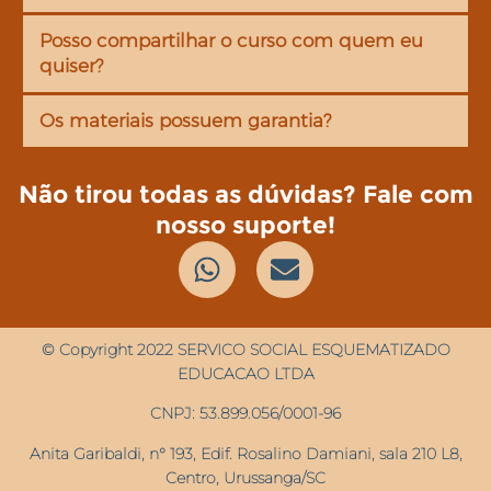
Posso compartilhar o curso com quem eu
quiser?
Os materiais possuem garantia?
Não tirou todas as dúvidas? Fale com
nosso suporte!
© Copyright 2022 SERVICO SOCIAL ESQUEMATIZADO
EDUCACAO LTDA
CNPJ: 53.899.056/0001-96
Anita Garibaldi, n° 193, Edif. Rosalino Damiani, sala 210 L8,
Centro, Urussanga/SC