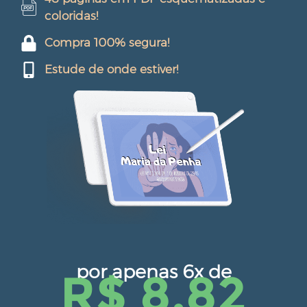
coloridas!
Compra 100% segura!
Estude de onde estiver!
por apenas 6x de
R$ 8,82