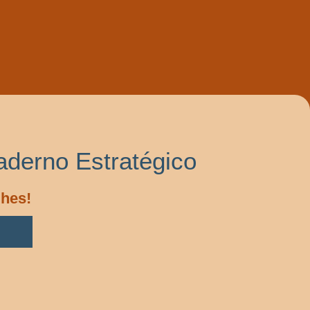
aderno Estratégico
lhes!