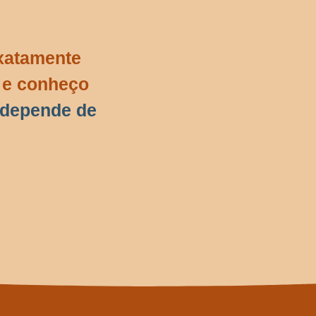
exatamente
r e conheço
 depende de