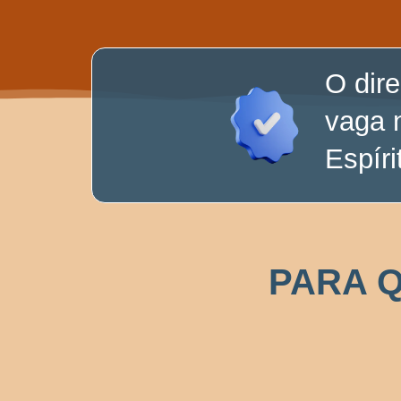
O dire
vaga 
Espíri
PARA 