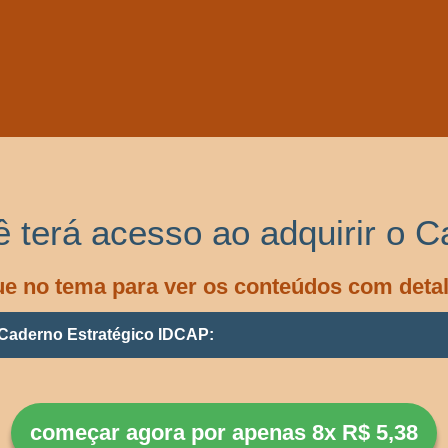
ê terá acesso ao adquirir o C
e no tema para ver os conteúdos com deta
Caderno Estratégico IDCAP:
começar agora por apenas 8x R$ 5,38