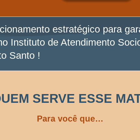
cionamento estratégico para gara
no Instituto de Atendimento Soci
to Santo !
QUEM SERVE ESSE MAT
Para você que…