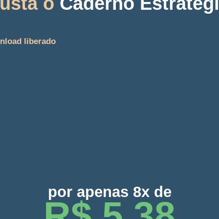
usta o
Caderno Estratég
wnload liberado
por apenas 8x de
R$ 5,38