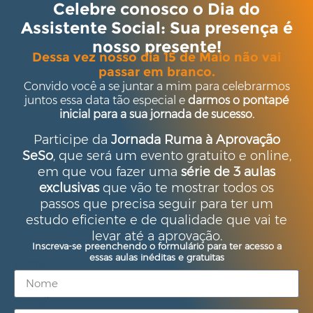
Celebre conosco o Dia do
Assistente Social: Sua presença é
nosso presente!
Dessa vez nosso dia 15 de Maio não vai
passar em branco.
Convido você a se juntar a mim para celebrarmos
juntos essa data tão especial e
darmos o pontapé
inicial para a sua jornada de sucesso.
Participe da
Jornada Ruma à Aprovação
SeSo
, que será um evento gratuito e online,
em que vou fazer uma
série de 3 aulas
exclusivas
que vão te mostrar todos os
passos que precisa seguir para ter um
estudo eficiente e de qualidade que vai te
levar até a aprovação.
Inscreva-se preenchendo o formulário para ter acesso a
essas aulas inéditas e gratuitas
Nome
E-mail